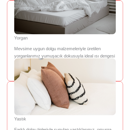
Yorgan
Mevsime uygun dolgu malzemeleriyle üretilen
yorganlarımız yumuşacık dokusuyla ideal ısı dengesi
sunar. Uyku kalitenizi artıran bu ürünlerle her mevsim
huzurlu uykular sizi bekliyor.
Yastık
Farklı dolgu tipleriyle sunulan yastıklarımız, omurga