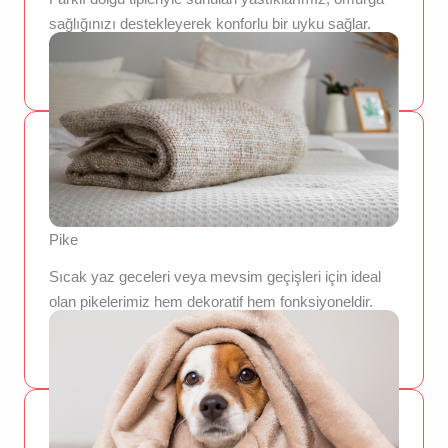
sağlığınızı destekleyerek konforlu bir uyku sağlar.
İster yumuşak ister orta sertlikte, ihtiyacınıza uygun
seçenekler burada.
Pike
Sıcak yaz geceleri veya mevsim geçişleri için ideal
olan pikelerimiz hem dekoratif hem fonksiyoneldir.
Doğal dokusu sayesinde serin ve ferah bir uyku
sunar.