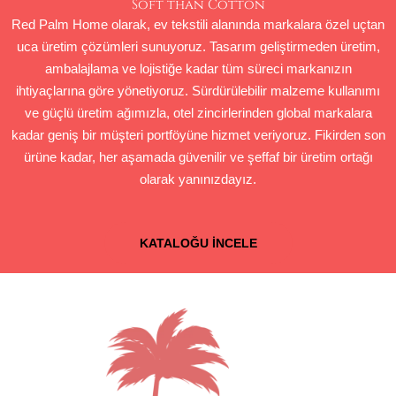
Soft than Cotton
Red Palm Home olarak, ev tekstili alanında markalara özel uçtan
uca üretim çözümleri sunuyoruz. Tasarım geliştirmeden üretim,
ambalajlama ve lojistiğe kadar tüm süreci markanızın
ihtiyaçlarına göre yönetiyoruz. Sürdürülebilir malzeme kullanımı
ve güçlü üretim ağımızla, otel zincirlerinden global markalara
kadar geniş bir müşteri portföyüne hizmet veriyoruz.
Fikirden son
ürüne kadar, her aşamada güvenilir ve şeffaf bir üretim ortağı
olarak yanınızdayız.
KATALOĞU İNCELE