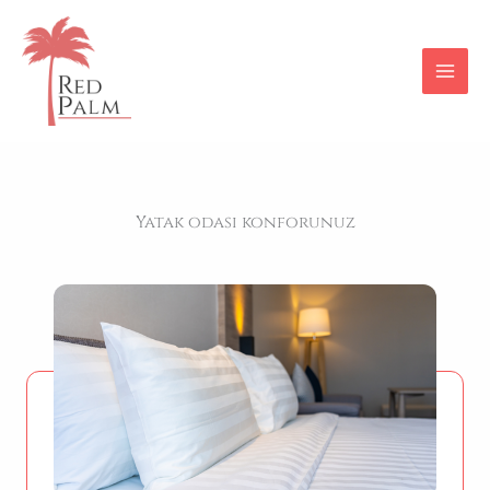
İçeriğe
atla
Yatak odası konforunuz